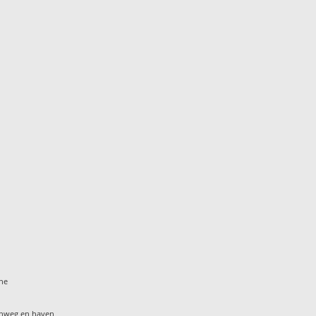
ine
enweg en haven