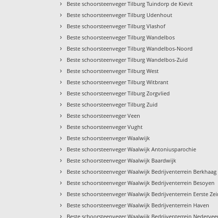
›
Beste schoorsteenveger Tilburg Tuindorp de Kievit
›
Beste schoorsteenveger Tilburg Udenhout
›
Beste schoorsteenveger Tilburg Vlashof
›
Beste schoorsteenveger Tilburg Wandelbos
›
Beste schoorsteenveger Tilburg Wandelbos-Noord
›
Beste schoorsteenveger Tilburg Wandelbos-Zuid
›
Beste schoorsteenveger Tilburg West
›
Beste schoorsteenveger Tilburg Witbrant
›
Beste schoorsteenveger Tilburg Zorgvlied
›
Beste schoorsteenveger Tilburg Zuid
›
Beste schoorsteenveger Veen
›
Beste schoorsteenveger Vught
›
Beste schoorsteenveger Waalwijk
›
Beste schoorsteenveger Waalwijk Antoniusparochie
›
Beste schoorsteenveger Waalwijk Baardwijk
›
Beste schoorsteenveger Waalwijk Bedrijventerrein Berkhaag
›
Beste schoorsteenveger Waalwijk Bedrijventerrein Besoyen
›
Beste schoorsteenveger Waalwijk Bedrijventerrein Eerste Ze
›
Beste schoorsteenveger Waalwijk Bedrijventerrein Haven
›
Beste schoorsteenveger Waalwijk Bedrijventerrein Nederve