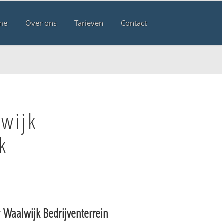
me
Over ons
Tarieven
Contact
wijk
k
r
Waalwijk Bedrijventerrein