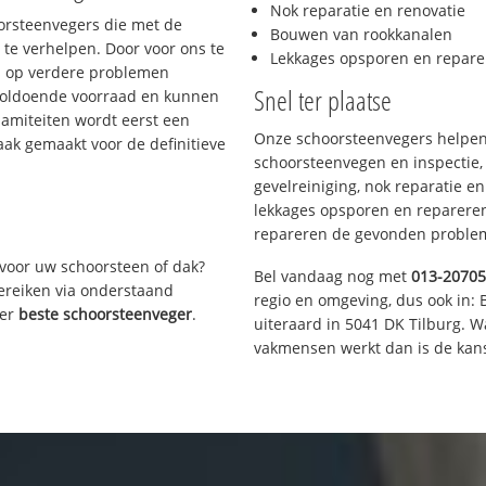
Nok reparatie en renovatie
oorsteenvegers die met de
Bouwen van rookkanalen
te verhelpen. Door voor ons te
Lekkages opsporen en repare
s op verdere problemen
Snel ter plaatse
voldoende voorraad en kunnen
lamiteiten wordt eerst een
Onze schoorsteenvegers helpen 
aak gemaakt voor de definitieve
schoorsteenvegen en inspectie,
gevelreiniging, nok reparatie e
lekkages opsporen en repareren.
repareren de gevonden problem
voor uw schoorsteen of dak?
Bel vandaag nog met
013-2070
bereiken via onderstaand
regio en omgeving, dus ook in: 
ver
beste schoorsteenveger
.
uiteraard in 5041 DK Tilburg. 
vakmensen werkt dan is de kans