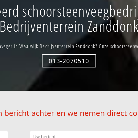
erd schoorsteenveegbedrij
Bedrijventerrein Zanddon
veger in Waalwijk Bedrijventerrein Zanddonk? Onze schoorsteenve
013-2070510
n bericht achter en we nemen direct co