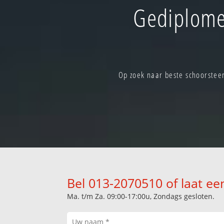
Gediplome
Op zoek naar beste schoorsteen
Bel 013-2070510 of laat ee
Ma. t/m Za. 09:00-17:00u, Zondags gesloten.