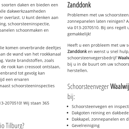
Zanddonk
ei soorten daken en bieden een
 Alle dakwerkzaamheden
Problemen met uw schoorsteen,
er overlast. U kunt denken aan
zonnepanelen laten reinigen? A
ing, schoorsteeninspectie,
via 013-2070510. Bij ons regelt 
nepanelen schoonmaken en
gemakkelijk!
Heeft u een probleem met uw s
 olie komen onverbrande deeltjes
Zanddonk
en wenst u snel hulp,
 aan de wand van het rookkanaal
schoorsteenvegersbedrijf
Waalw
g. Vaste brandstoffen, zoals
bij u in de buurt om uw schoor
t de rook kan creosoot ontstaan,
herstellen.
enbrand tot gevolg kan
ijd een ervaren
Schoorsteenveger
Waalwij
naast schoorsteeninspecties
bij:
13-2070510! Wij staan 365
Schoorsteenvegen en inspect
Dakgoten reining en dakbede
Dakkapel, zonnepanelen en d
io Tilburg?
Gevelreiniging