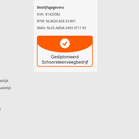
Bedrijfsgegevens
KVK: 81420382
BTW: NL8620.828.33.B01
IBAN: NL65 ABNA 0493 9717 93
aldijk
aaldijk
I