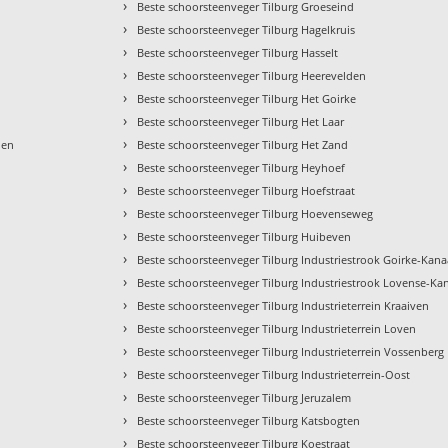
›
Beste schoorsteenveger Tilburg Groeseind
›
Beste schoorsteenveger Tilburg Hagelkruis
›
Beste schoorsteenveger Tilburg Hasselt
›
Beste schoorsteenveger Tilburg Heerevelden
›
Beste schoorsteenveger Tilburg Het Goirke
›
Beste schoorsteenveger Tilburg Het Laar
›
hen
Beste schoorsteenveger Tilburg Het Zand
›
Beste schoorsteenveger Tilburg Heyhoef
›
Beste schoorsteenveger Tilburg Hoefstraat
›
Beste schoorsteenveger Tilburg Hoevenseweg
›
Beste schoorsteenveger Tilburg Huibeven
›
Beste schoorsteenveger Tilburg Industriestrook Goirke-Kana
›
Beste schoorsteenveger Tilburg Industriestrook Lovense-Kan
›
Beste schoorsteenveger Tilburg Industrieterrein Kraaiven
›
Beste schoorsteenveger Tilburg Industrieterrein Loven
›
Beste schoorsteenveger Tilburg Industrieterrein Vossenberg 
›
Beste schoorsteenveger Tilburg Industrieterrein-Oost
›
Beste schoorsteenveger Tilburg Jeruzalem
›
Beste schoorsteenveger Tilburg Katsbogten
›
Beste schoorsteenveger Tilburg Koestraat