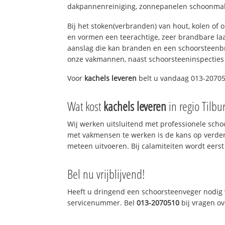
dakpannenreiniging, zonnepanelen schoonmake
Bij het stoken(verbranden) van hout, kolen of
en vormen een teerachtige, zeer brandbare laag
aanslag die kan branden en een schoorsteenbr
onze vakmannen, naast schoorsteeninspecties
Voor
kachels leveren
belt u vandaag 013-207051
Wat kost
kachels leveren
in regio Tilbu
Wij werken uitsluitend met professionele sch
met vakmensen te werken is de kans op verde
meteen uitvoeren. Bij calamiteiten wordt eerst
Bel nu vrijblijvend!
Heeft u dringend een schoorsteenveger nodig v
servicenummer. Bel
013-2070510
bij vragen o