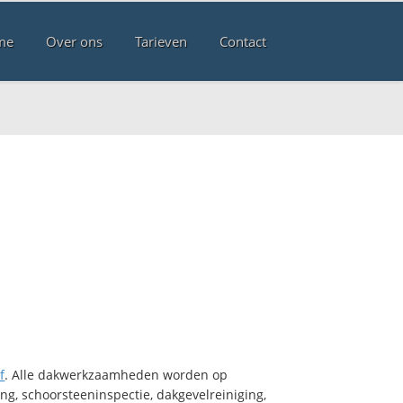
me
Over ons
Tarieven
Contact
f
. Alle dakwerkzaamheden worden op
ng, schoorsteeninspectie, dakgevelreiniging,