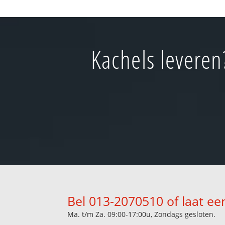
Kachels leveren
Bel 013-2070510 of laat ee
Ma. t/m Za. 09:00-17:00u, Zondags gesloten.