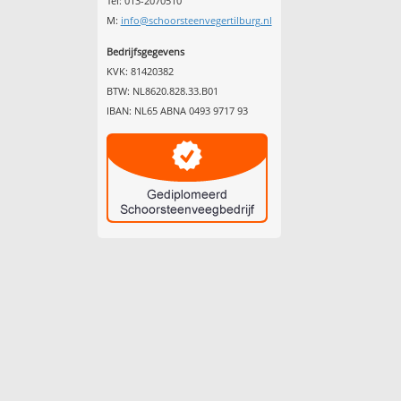
Tel: 013-2070510
M:
info@schoorsteenvegertilburg.nl
Bedrijfsgegevens
KVK: 81420382
BTW: NL8620.828.33.B01
IBAN: NL65 ABNA 0493 9717 93