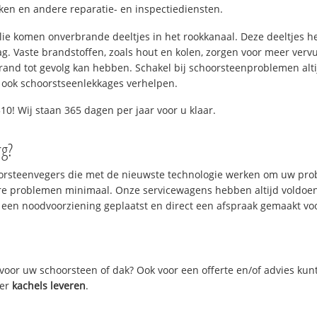
n en andere reparatie- en inspectiediensten.
 olie komen onverbrande deeltjes in het rookkanaal. Deze deeltjes 
. Vaste brandstoffen, zoals hout en kolen, zorgen voor meer vervui
and tot gevolg kan hebben. Schakel bij schoorsteenproblemen alti
 ook schoorstseenlekkages verhelpen.
0! Wij staan 365 dagen per jaar voor u klaar.
rg?
oorsteenvegers die met de nieuwste technologie werken om uw prob
re problemen minimaal. Onze servicewagens hebben altijd voldoe
 een noodvoorziening geplaatst en direct een afspraak gemaakt voor
oor uw schoorsteen of dak? Ook voor een offerte en/of advies kun
ver
kachels leveren
.