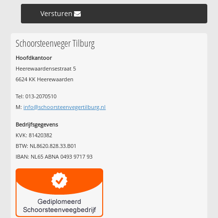
Versturen »
Schoorsteenveger Tilburg
Hoofdkantoor
Heerewaardensestraat 5
6624 KK Heerewaarden
Tel: 013-2070510
M:
info@schoorsteenvegertilburg.nl
Bedrijfsgegevens
KVK: 81420382
BTW: NL8620.828.33.B01
IBAN: NL65 ABNA 0493 9717 93