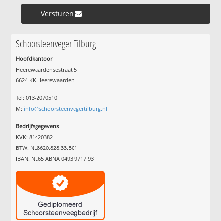
Versturen »
Schoorsteenveger Tilburg
Hoofdkantoor
Heerewaardensestraat 5
6624 KK Heerewaarden
Tel: 013-2070510
M:
info@schoorsteenvegertilburg.nl
Bedrijfsgegevens
KVK: 81420382
BTW: NL8620.828.33.B01
IBAN: NL65 ABNA 0493 9717 93