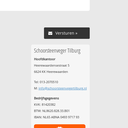
Versturen »
Schoorsteenveger Tilburg
Hoofdkantoor
Heerewaardensestraat 5
6624 KK Heerewaarden
Tel: 013-2070510
M:
info@schoorsteenvegertilburg.nl
Bedrijfsgegevens
KVK: 81420382
BTW: NL8620.828.33.B01
IBAN: NL65 ABNA 0493 9717 93