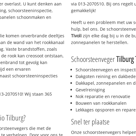
er overlast. U kunt denken aan
via 013-2070510. Bij ons regelt 
ing, schoorsteeninspectie,
gemakkelijk!
nepanelen schoonmaken en
Heeft u een probleem met uw s
hulp, bel ons. De schoorsteenv
 olie komen onverbrande deeltjes
Tivoli
zijn elke dag bij u in de
 aan de wand van het rookkanaal
zonnepanelen te herstellen.
g. Vaste brandstoffen, zoals
t de rook kan creosoot ontstaan,
Schoorsteenveger
Tilburg 
enbrand tot gevolg kan
ijd een ervaren
Schoorsteenvegen en inspect
naast schoorsteeninspecties
Dakgoten reining en dakbede
Dakkapel, zonnepanelen en d
Gevelreiniging
13-2070510! Wij staan 365
Nok reparatie en renovatie
Bouwen van rookkanalen
Lekkages opsporen en repare
io Tilburg?
Snel ter plaatse
oorsteenvegers die met de
Onze schoorsteenvegers helpen 
te verhelpen. Door voor ons te