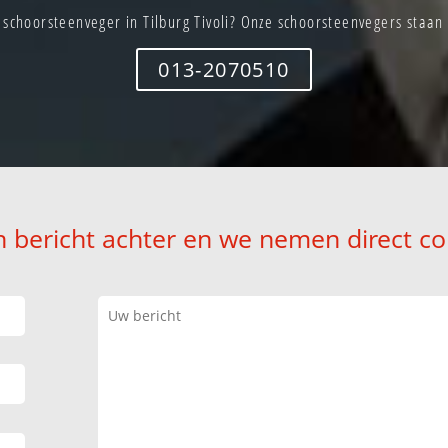
schoorsteenveger in Tilburg Tivoli? Onze schoorsteenvegers staan 
013-2070510
n bericht achter en we nemen direct co