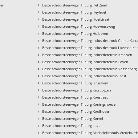
›
hen
Beste schoorsteenveger Tilburg Het Zand
›
Beste schoorsteenveger Tilburg Heyhoef
›
Beste schoorsteenveger Tilburg Hoefstraat
›
Beste schoorsteenveger Tilburg Hoevenseweg
›
Beste schoorsteenveger Tilburg Huibeven
›
Beste schoorsteenveger Tilburg Industriestrook Goirke-Kana
›
Beste schoorsteenveger Tilburg Industriestrook Lovense-Kan
›
Beste schoorsteenveger Tilburg Industrieterrein Kraaiven
›
Beste schoorsteenveger Tilburg Industrieterrein Loven
›
Beste schoorsteenveger Tilburg Industrieterrein Vossenberg 
›
Beste schoorsteenveger Tilburg Industrieterrein-Oost
›
Beste schoorsteenveger Tilburg Jeruzalem
›
Beste schoorsteenveger Tilburg Katsbogten
›
Beste schoorsteenveger Tilburg Koestraat
›
Beste schoorsteenveger Tilburg Koningshoeven
›
Beste schoorsteenveger Tilburg Koolhoven
›
Beste schoorsteenveger Tilburg Korvel
›
Beste schoorsteenveger Tilburg Loven
›
Beste schoorsteenveger Tilburg Mariaziekenhuis-Vredeburch