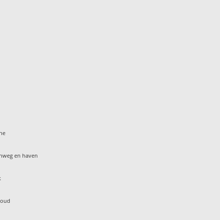
ine
enweg en haven
k
woud