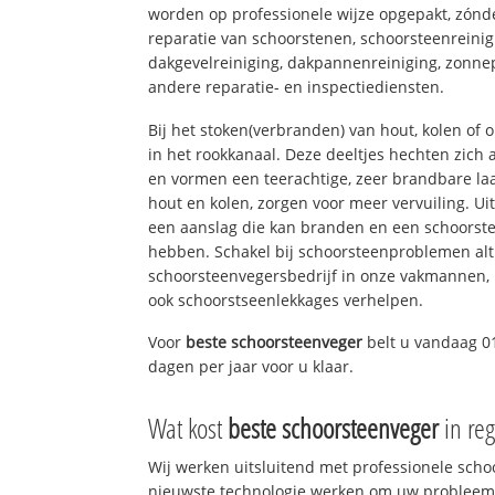
worden op professionele wijze opgepakt, zónd
reparatie van schoorstenen, schoorsteenreinig
dakgevelreiniging, dakpannenreiniging, zon
andere reparatie- en inspectiediensten.
Bij het stoken(verbranden) van hout, kolen of
in het rookkanaal. Deze deeltjes hechten zich
en vormen een teerachtige, zeer brandbare laa
hout en kolen, zorgen voor meer vervuiling. Ui
een aanslag die kan branden en een schoorste
hebben. Schakel bij schoorsteenproblemen alt
schoorsteenvegersbedrijf in onze vakmannen, 
ook schoorstseenlekkages verhelpen.
Voor
beste schoorsteenveger
belt u vandaag 0
dagen per jaar voor u klaar.
Wat kost
beste schoorsteenveger
in reg
Wij werken uitsluitend met professionele sch
nieuwste technologie werken om uw probleem 