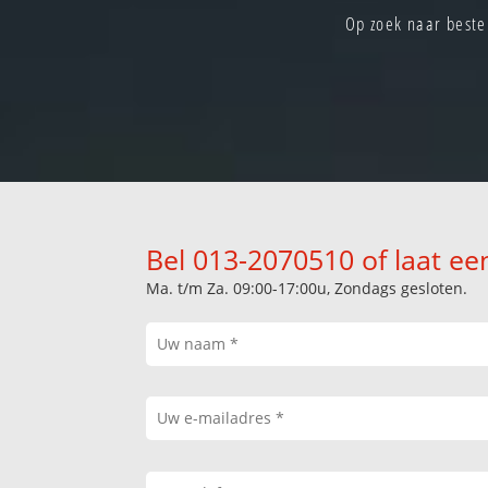
Op zoek naar beste 
Bel 013-2070510 of laat ee
Ma. t/m Za. 09:00-17:00u, Zondags gesloten.