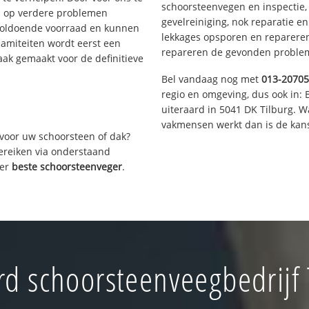
schoorsteenvegen en inspectie,
s op verdere problemen
gevelreiniging, nok reparatie e
voldoende voorraad en kunnen
lekkages opsporen en repareren.
lamiteiten wordt eerst een
repareren de gevonden problem
aak gemaakt voor de definitieve
Bel vandaag nog met
013-2070
regio en omgeving, dus ook in: 
uiteraard in 5041 DK Tilburg. 
vakmensen werkt dan is de kans
voor uw schoorsteen of dak?
bereiken via onderstaand
ver
beste schoorsteenveger
.
 schoorsteenveegbedrijf T