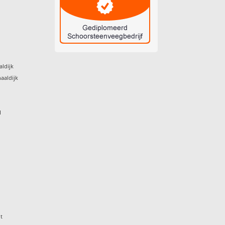
aldijk
aaldijk
I
t