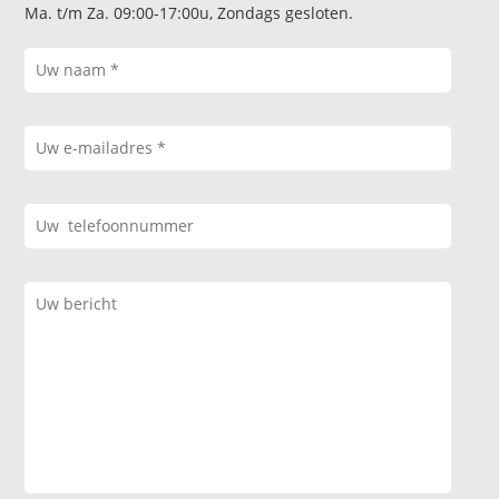
Ma. t/m Za. 09:00-17:00u, Zondags gesloten.