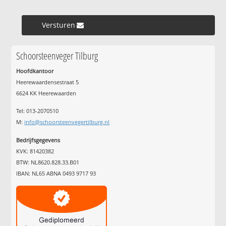
Versturen »
Schoorsteenveger Tilburg
Hoofdkantoor
Heerewaardensestraat 5
6624 KK Heerewaarden
Tel: 013-2070510
M:
info@schoorsteenvegertilburg.nl
Bedrijfsgegevens
KVK: 81420382
BTW: NL8620.828.33.B01
IBAN: NL65 ABNA 0493 9717 93