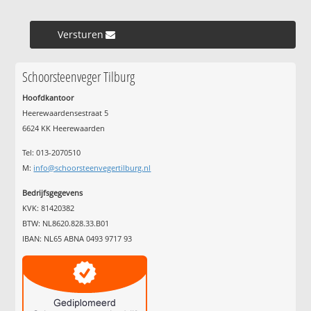
Versturen »
Schoorsteenveger Tilburg
Hoofdkantoor
Heerewaardensestraat 5
6624 KK Heerewaarden
Tel: 013-2070510
M:
info@schoorsteenvegertilburg.nl
Bedrijfsgegevens
KVK: 81420382
BTW: NL8620.828.33.B01
IBAN: NL65 ABNA 0493 9717 93