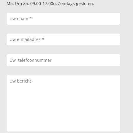
Ma. t/m Za. 09:00-17:00u, Zondags gesloten.