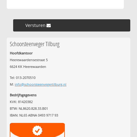
Versturen »
Schoorsteenveger Tilburg
Hoofdkantoor
Heerewaardensestraat 5
6624 KK Heerewaarden
Tel: 013-2070510
M:
info@schoorsteenvegertilburg.nl
Bedrijfsgegevens
KVK: 81420382
BTW: NL8620.828.33.B01
IBAN: NL65 ABNA 0493 9717 93