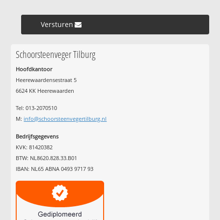
Versturen »
Schoorsteenveger Tilburg
Hoofdkantoor
Heerewaardensestraat 5
6624 KK Heerewaarden
Tel: 013-2070510
M:
info@schoorsteenvegertilburg.nl
Bedrijfsgegevens
KVK: 81420382
BTW: NL8620.828.33.B01
IBAN: NL65 ABNA 0493 9717 93