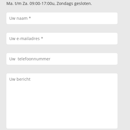
Ma. t/m Za. 09:00-17:00u, Zondags gesloten.