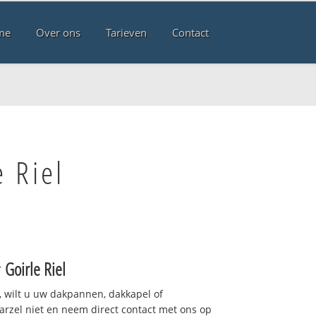
me
Over ons
Tarieven
Contact
 Riel
r
Goirle Riel
 wilt u uw dakpannen, dakkapel of
arzel niet en neem direct contact met ons op