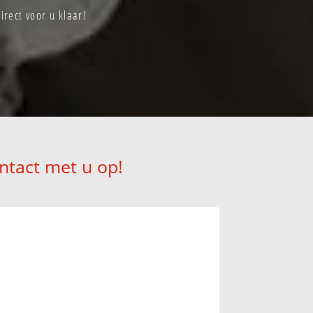
irect voor u klaar!
ntact met u op!