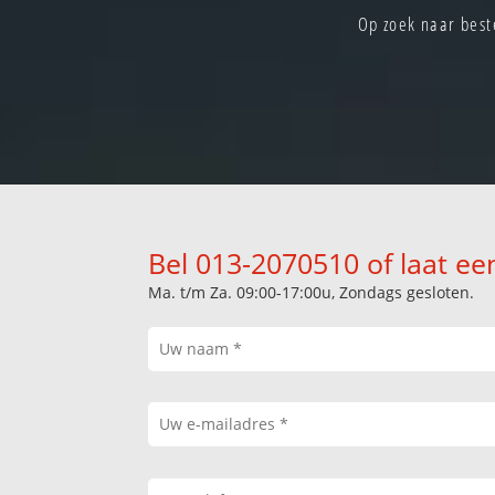
Op zoek naar beste
Bel 013-2070510 of laat ee
Ma. t/m Za. 09:00-17:00u, Zondags gesloten.