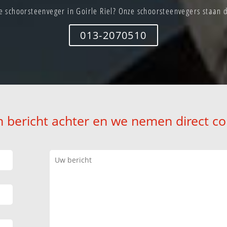
 schoorsteenveger in Goirle Riel? Onze schoorsteenvegers staan d
013-2070510
n bericht achter en we nemen direct co