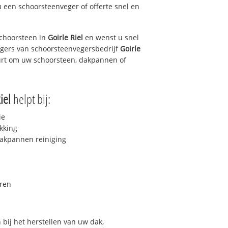
u een schoorsteenveger of offerte snel en
choorsteen in
Goirle Riel
en wenst u snel
egers van schoorsteenvegersbedrijf
Goirle
uurt om uw schoorsteen, dakpannen of
iel
helpt bij:
ie
kking
akpannen reiniging
ren
bij het herstellen van uw dak,