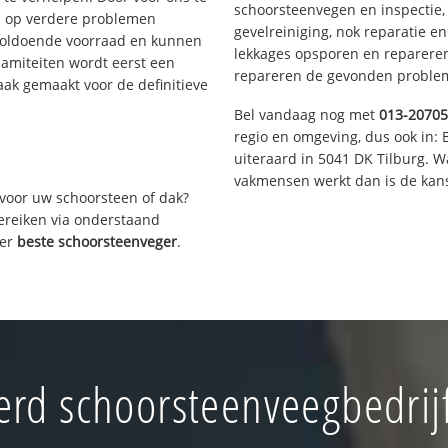
schoorsteenvegen en inspectie,
s op verdere problemen
gevelreiniging, nok reparatie e
voldoende voorraad en kunnen
lekkages opsporen en repareren.
lamiteiten wordt eerst een
repareren de gevonden problem
aak gemaakt voor de definitieve
Bel vandaag nog met
013-2070
regio en omgeving, dus ook in: 
uiteraard in 5041 DK Tilburg. 
vakmensen werkt dan is de kans
voor uw schoorsteen of dak?
bereiken via onderstaand
ver
beste schoorsteenveger
.
rd schoorsteenveegbedrijf 