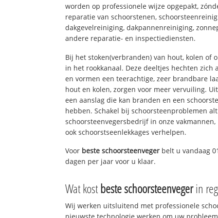
worden op professionele wijze opgepakt, zónd
reparatie van schoorstenen, schoorsteenreinig
dakgevelreiniging, dakpannenreiniging, zon
andere reparatie- en inspectiediensten.
Bij het stoken(verbranden) van hout, kolen of
in het rookkanaal. Deze deeltjes hechten zich
en vormen een teerachtige, zeer brandbare laa
hout en kolen, zorgen voor meer vervuiling. Ui
een aanslag die kan branden en een schoorste
hebben. Schakel bij schoorsteenproblemen alt
schoorsteenvegersbedrijf in onze vakmannen, 
ook schoorstseenlekkages verhelpen.
Voor
beste schoorsteenveger
belt u vandaag 0
dagen per jaar voor u klaar.
Wat kost
beste schoorsteenveger
in reg
Wij werken uitsluitend met professionele sch
nieuwste technologie werken om uw probleem 