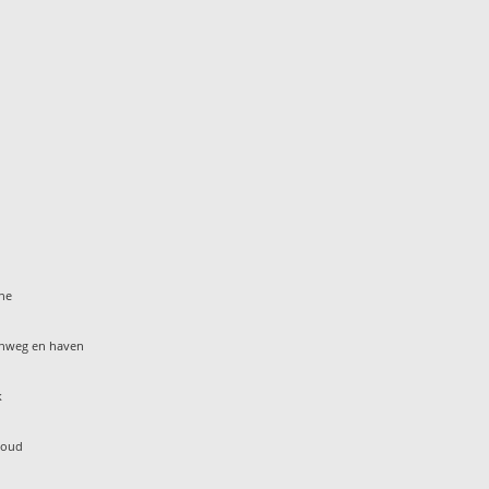
ine
enweg en haven
k
woud