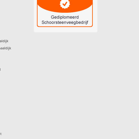
aldijk
aaldijk
I
t