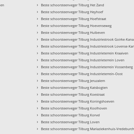
›
hen
Beste schoorsteenveger Tilburg Het Zand
›
Beste schoorsteenveger Tilburg Heyhoef
›
Beste schoorsteenveger Tilburg Hoefstraat
›
Beste schoorsteenveger Tilburg Hoevenseweg
›
Beste schoorsteenveger Tilburg Huibeven
›
Beste schoorsteenveger Tilburg Industriestrook Goirke-Kana
›
Beste schoorsteenveger Tilburg Industriestrook Lovense-Kan
›
Beste schoorsteenveger Tilburg Industrieterrein Kraaiven
›
Beste schoorsteenveger Tilburg Industrieterrein Loven
›
Beste schoorsteenveger Tilburg Industrieterrein Vossenberg 
›
Beste schoorsteenveger Tilburg Industrieterrein-Oost
›
Beste schoorsteenveger Tilburg Jeruzalem
›
Beste schoorsteenveger Tilburg Katsbogten
›
Beste schoorsteenveger Tilburg Koestraat
›
Beste schoorsteenveger Tilburg Koningshoeven
›
Beste schoorsteenveger Tilburg Koolhoven
›
Beste schoorsteenveger Tilburg Korvel
›
Beste schoorsteenveger Tilburg Loven
›
Beste schoorsteenveger Tilburg Mariaziekenhuis-Vredeburch