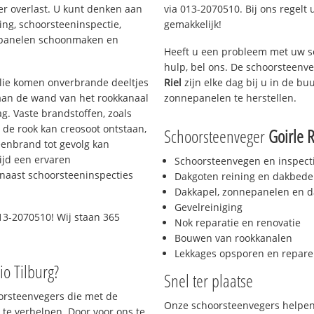
er overlast. U kunt denken aan
via 013-2070510. Bij ons regelt 
ing, schoorsteeninspectie,
gemakkelijk!
nepanelen schoonmaken en
Heeft u een probleem met uw s
hulp, bel ons. De schoorsteenv
 olie komen onverbrande deeltjes
Riel
zijn elke dag bij u in de b
 aan de wand van het rookkanaal
zonnepanelen te herstellen.
g. Vaste brandstoffen, zoals
t de rook kan creosoot ontstaan,
Schoorsteenveger
Goirle R
enbrand tot gevolg kan
ijd een ervaren
Schoorsteenvegen en inspect
naast schoorsteeninspecties
Dakgoten reining en dakbede
Dakkapel, zonnepanelen en d
Gevelreiniging
13-2070510! Wij staan 365
Nok reparatie en renovatie
Bouwen van rookkanalen
Lekkages opsporen en repare
io Tilburg?
Snel ter plaatse
oorsteenvegers die met de
Onze schoorsteenvegers helpen 
te verhelpen. Door voor ons te