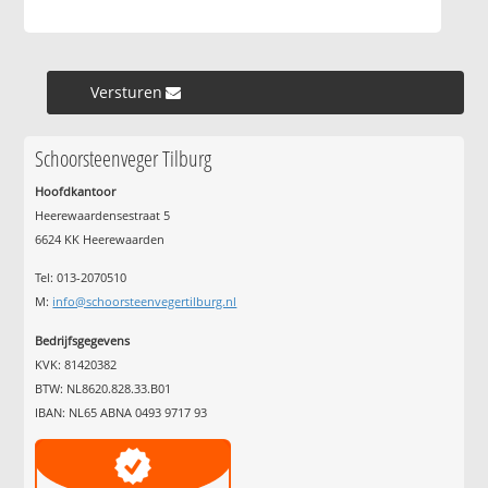
Versturen »
Schoorsteenveger Tilburg
Hoofdkantoor
Heerewaardensestraat 5
6624 KK Heerewaarden
Tel: 013-2070510
M:
info@schoorsteenvegertilburg.nl
Bedrijfsgegevens
KVK: 81420382
BTW: NL8620.828.33.B01
IBAN: NL65 ABNA 0493 9717 93