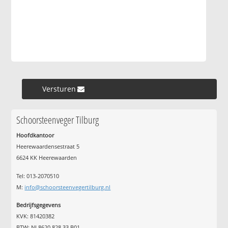
Versturen »
Schoorsteenveger Tilburg
Hoofdkantoor
Heerewaardensestraat 5
6624 KK Heerewaarden
Tel: 013-2070510
M:
info@schoorsteenvegertilburg.nl
Bedrijfsgegevens
KVK: 81420382
BTW: NL8620.828.33.B01