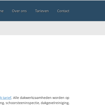
me
Over ons
Tarieven
Contact
k tarief
. Alle dakwerkzaamheden worden op
ng, schoorsteeninspectie, dakgevelreiniging,