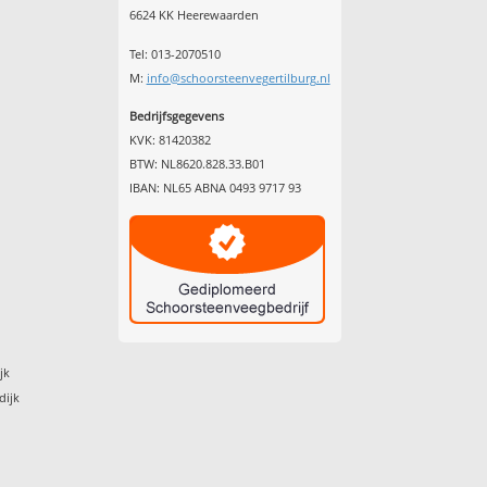
6624 KK Heerewaarden
Tel: 013-2070510
M:
info@schoorsteenvegertilburg.nl
Bedrijfsgegevens
KVK: 81420382
BTW: NL8620.828.33.B01
IBAN: NL65 ABNA 0493 9717 93
jk
dijk