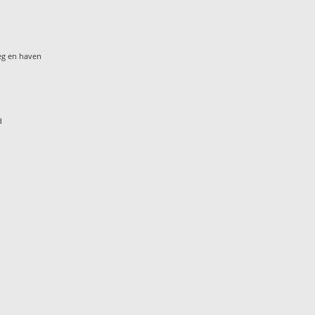
eg en haven
d