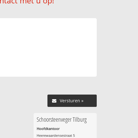
ntact met u op!
Versturen »
Schoorsteenveger Tilburg
Hoofdkantoor
Heerewaardensestraat 5