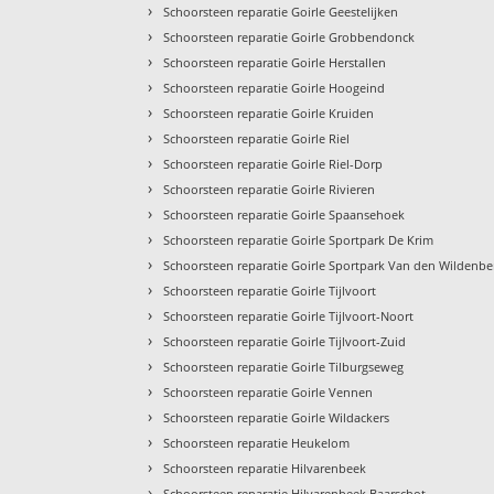
›
Schoorsteen reparatie Goirle Geestelijken
›
Schoorsteen reparatie Goirle Grobbendonck
›
Schoorsteen reparatie Goirle Herstallen
›
Schoorsteen reparatie Goirle Hoogeind
›
Schoorsteen reparatie Goirle Kruiden
›
Schoorsteen reparatie Goirle Riel
›
Schoorsteen reparatie Goirle Riel-Dorp
›
Schoorsteen reparatie Goirle Rivieren
›
Schoorsteen reparatie Goirle Spaansehoek
›
Schoorsteen reparatie Goirle Sportpark De Krim
›
Schoorsteen reparatie Goirle Sportpark Van den Wildenbe
›
Schoorsteen reparatie Goirle Tijlvoort
›
Schoorsteen reparatie Goirle Tijlvoort-Noort
›
Schoorsteen reparatie Goirle Tijlvoort-Zuid
›
Schoorsteen reparatie Goirle Tilburgseweg
›
Schoorsteen reparatie Goirle Vennen
›
Schoorsteen reparatie Goirle Wildackers
›
Schoorsteen reparatie Heukelom
›
Schoorsteen reparatie Hilvarenbeek
›
Schoorsteen reparatie Hilvarenbeek Baarschot