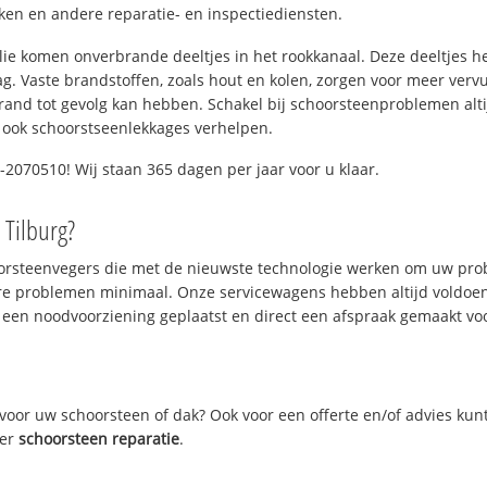
n en andere reparatie- en inspectiediensten.
 olie komen onverbrande deeltjes in het rookkanaal. Deze deeltjes 
. Vaste brandstoffen, zoals hout en kolen, zorgen voor meer vervui
and tot gevolg kan hebben. Schakel bij schoorsteenproblemen alti
 ook schoorstseenlekkages verhelpen.
2070510! Wij staan 365 dagen per jaar voor u klaar.
 Tilburg?
oorsteenvegers die met de nieuwste technologie werken om uw prob
re problemen minimaal. Onze servicewagens hebben altijd voldoe
 een noodvoorziening geplaatst en direct een afspraak gemaakt voor
oor uw schoorsteen of dak? Ook voor een offerte en/of advies kun
ver
schoorsteen reparatie
.