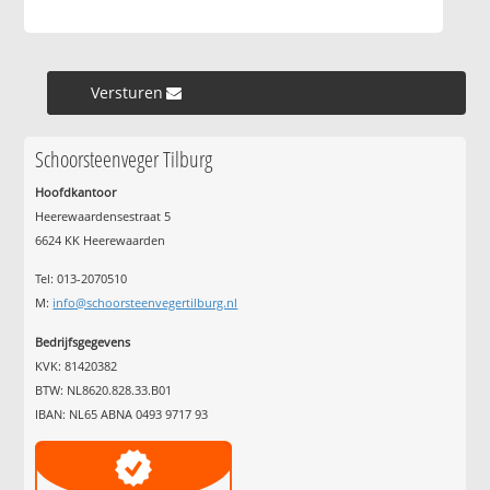
Versturen »
Schoorsteenveger Tilburg
Hoofdkantoor
Heerewaardensestraat 5
6624 KK Heerewaarden
Tel: 013-2070510
M:
info@schoorsteenvegertilburg.nl
Bedrijfsgegevens
KVK: 81420382
BTW: NL8620.828.33.B01
IBAN: NL65 ABNA 0493 9717 93