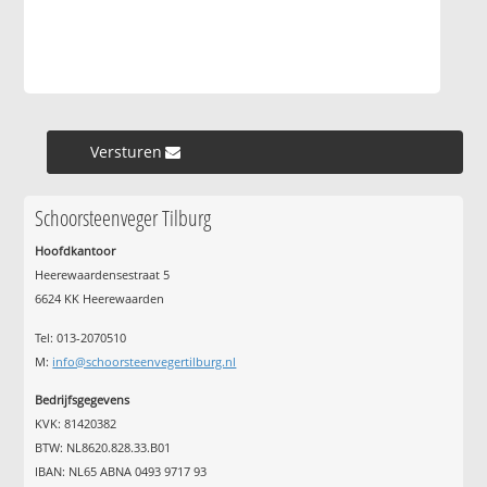
Versturen »
Schoorsteenveger Tilburg
Hoofdkantoor
Heerewaardensestraat 5
6624 KK Heerewaarden
Tel: 013-2070510
M:
info@schoorsteenvegertilburg.nl
Bedrijfsgegevens
KVK: 81420382
BTW: NL8620.828.33.B01
IBAN: NL65 ABNA 0493 9717 93