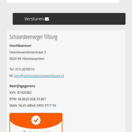
Versturen »
Schoorsteenveger Tilburg
Hoofdkantoor
Heerewaardensestraat 5
6624 KK Heerewaarden
Tel: 013-2070510
M:
info@schoorsteenvegertilburg.nl
Bedrijfsgegevens
KVK: 81420382
BTW: NL8620.828.33.B01
IBAN: NL65 ABNA 0493 9717 93