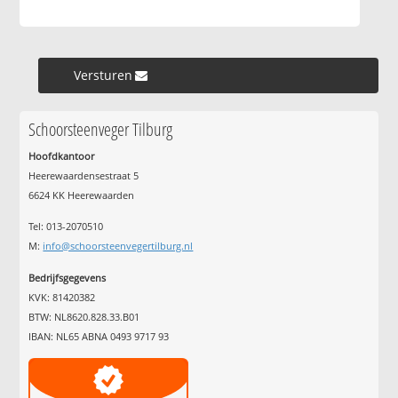
Versturen »
Schoorsteenveger Tilburg
Hoofdkantoor
Heerewaardensestraat 5
6624 KK Heerewaarden
Tel: 013-2070510
M:
info@schoorsteenvegertilburg.nl
Bedrijfsgegevens
KVK: 81420382
BTW: NL8620.828.33.B01
IBAN: NL65 ABNA 0493 9717 93