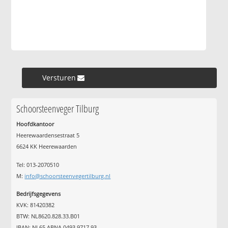
Versturen »
Schoorsteenveger Tilburg
Hoofdkantoor
Heerewaardensestraat 5
6624 KK Heerewaarden
Tel: 013-2070510
M:
info@schoorsteenvegertilburg.nl
Bedrijfsgegevens
KVK: 81420382
BTW: NL8620.828.33.B01
IBAN: NL65 ABNA 0493 9717 93