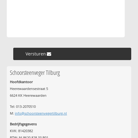
Versturen »
Schoorsteenveger Tilburg
Hoofdkantoor
Heerewaardensestraat 5
6624 KK Heerewaarden
Tel: 013-2070510
M:
info@schoorsteenvegertilburg.nl
Bedrijfsgegevens
KVK: 81420382
BTW: NL8620.828.33.B01