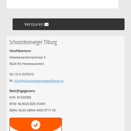
Versturen »
Schoorsteenveger Tilburg
Hoofdkantoor
Heerewaardensestraat 5
6624 KK Heerewaarden
Tel: 013-2070510
M:
info@schoorsteenvegertilburg.nl
Bedrijfsgegevens
KVK: 81420382
BTW: NL8620.828.33.B01
IBAN: NL65 ABNA 0493 9717 93