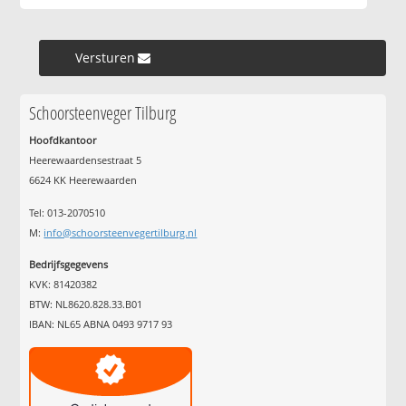
Versturen »
Schoorsteenveger Tilburg
Hoofdkantoor
Heerewaardensestraat 5
6624 KK Heerewaarden
Tel: 013-2070510
M:
info@schoorsteenvegertilburg.nl
Bedrijfsgegevens
KVK: 81420382
BTW: NL8620.828.33.B01
IBAN: NL65 ABNA 0493 9717 93