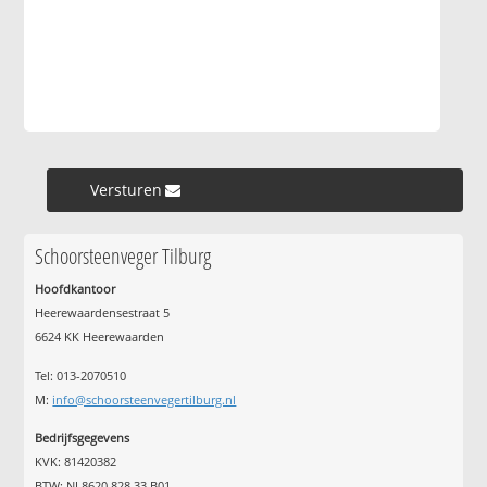
Versturen »
Schoorsteenveger Tilburg
Hoofdkantoor
Heerewaardensestraat 5
6624 KK Heerewaarden
Tel: 013-2070510
M:
info@schoorsteenvegertilburg.nl
Bedrijfsgegevens
KVK: 81420382
BTW: NL8620.828.33.B01