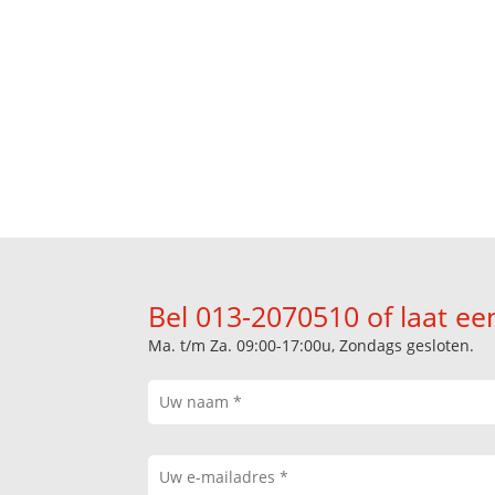
Gediplomeerd sc
Op zoek naar bouwen r
Bel 013-2070510 of laat ee
Ma. t/m Za. 09:00-17:00u, Zondags gesloten.