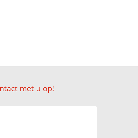
en Dongese Vaart
n direct voor u klaar!
ntact met u op!