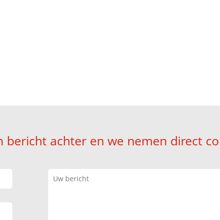
hoorsteenveegbedrijf Dong
ookkanalen in Dongen Dongese Vaart? Onze schoorsteenvegers staa
013-2070510
n bericht achter en we nemen direct co