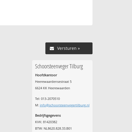
Versturen »
Schoorsteenveger Tilburg
Hoofdkantoor
Heerewaardensestraat 5
6624 KK Heerewaarden
Tel: 013-2070510
M:
info@schoorsteenvegertilburg.nl
Bedrijfsgegevens
KVK: 81420382
BTW: NL8620.828.33.B01