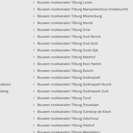
›
Bouwen rookkanalen Tilburg Loven
›
Bouwen rookkanalen Tilburg Mariaziekenhuis-Vredeburcht
›
Bouwen rookkanalen Tilburg Moerenburg
›
Bouwen rookkanalen Tilburg Noord
›
Bouwen rookkanalen Tilburg Oost
›
Bouwen rookkanalen Tilburg Oud-Noord
›
Bouwen rookkanalen Tilburg Oud-Zuid
›
Bouwen rookkanalen Tilburg Oude Dijk
›
Bouwen rookkanalen Tilburg Reeshof
›
Bouwen rookkanalen Tilburg Rooi Harten
›
Bouwen rookkanalen Tilburg Ruiven
›
Bouwen rookkanalen Tilburg Stokhasselt
›
kakkers
Bouwen rookkanalen Tilburg Stokhasselt-Noord
›
nsberg
Bouwen rookkanalen Tilburg Stokhasselt-Zuid
›
Bouwen rookkanalen Tilburg Tivoli
›
Bouwen rookkanalen Tilburg Trouwlaan
›
Bouwen rookkanalen Tilburg Tuindorp de Kievit
›
Bouwen rookkanalen Tilburg Udenhout
›
Bouwen rookkanalen Tilburg Vlashof
›
Bouwen rookkanalen Tilburg Wandelbos