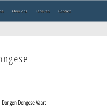
me
Over ons
Tarieven
Contact
ongese
r
Dongen Dongese Vaart