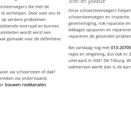
Snel ter plaatse
oorsteenvegers die met de
Onze schoorsteenvegers helpen 
te verhelpen. Door voor ons te
schoorsteenvegen en inspectie,
s op verdere problemen
gevelreiniging, nok reparatie e
voldoende voorraad en kunnen
lekkages opsporen en repareren.
lamiteiten wordt eerst een
repareren de gevonden problem
aak gemaakt voor de definitieve
Bel vandaag nog met
013-2070
regio en omgeving, dus ook in: 
uiteraard in 5041 DK Tilburg. 
vakmensen werkt dan is de kans
voor uw schoorsteen of dak?
bereiken via onderstaand
ver
bouwen rookkanalen
.