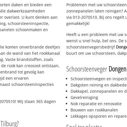
soorten daken en bieden een
Problemen met uw schoorsteen,
 Alle dakwerkzaamheden
zonnepanelen laten reinigen? A
er overlast. U kunt denken aan
via 013-2070510. Bij ons regelt 
ing, schoorsteeninspectie,
gemakkelijk!
nepanelen schoonmaken en
Heeft u een probleem met uw s
wenst u snel hulp, bel ons. De
 olie komen onverbrande deeltjes
schoorsteenvegersbedrijf
Donge
 aan de wand van het rookkanaal
buurt om uw schoorsteen, dakp
g. Vaste brandstoffen, zoals
t de rook kan creosoot ontstaan,
Schoorsteenveger
Dongen 
enbrand tot gevolg kan
ijd een ervaren
Schoorsteenvegen en inspect
naast schoorsteeninspecties
Dakgoten reining en dakbede
Dakkapel, zonnepanelen en d
Gevelreiniging
2070510! Wij staan 365 dagen
Nok reparatie en renovatie
Bouwen van rookkanalen
Lekkages opsporen en repare
 Tilburg?