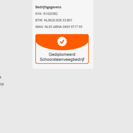
Bedrijfsgegevens
KVK: 81420382
BTW: NL8620.828.33.B01
IBAN: NL65 ABNA 0493 9717 93
k
ijk