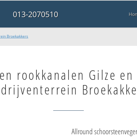
013-2070510
Ho
rein Broekakkers
n rookkanalen Gilze en 
drijventerrein Broekakke
Allround schoorsteenvege