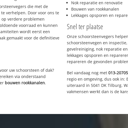
Nok reparatie en renovatie
oorsteenvegers die met de
Bouwen van rookkanalen
te verhelpen. Door voor ons te
Lekkages opsporen en repare
s op verdere problemen
Snel ter plaatse
voldoende voorraad en kunnen
lamiteiten wordt eerst een
Onze schoorsteenvegers helpen 
aak gemaakt voor de definitieve
schoorsteenvegen en inspectie,
gevelreiniging, nok reparatie e
lekkages opsporen en repareren.
repareren de gevonden problem
voor uw schoorsteen of dak?
Bel vandaag nog met
013-2070
bereiken via onderstaand
regio en omgeving, dus ook in: 
ver
bouwen rookkanalen
.
uiteraard in 5041 DK Tilburg. 
vakmensen werkt dan is de kans