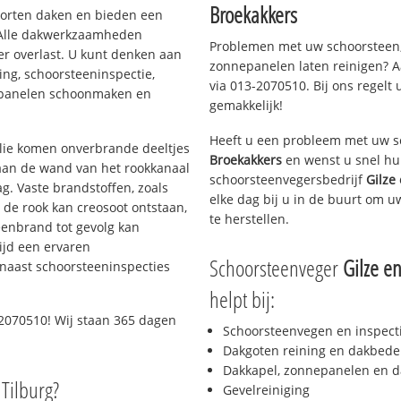
Broekakkers
soorten daken en bieden een
 Alle dakwerkzaamheden
Problemen met uw schoorsteen,
er overlast. U kunt denken aan
zonnepanelen laten reinigen? A
ing, schoorsteeninspectie,
via 013-2070510. Bij ons regelt 
nepanelen schoonmaken en
gemakkelijk!
Heeft u een probleem met uw s
 olie komen onverbrande deeltjes
Broekakkers
en wenst u snel hul
 aan de wand van het rookkanaal
schoorsteenvegersbedrijf
Gilze
g. Vaste brandstoffen, zoals
elke dag bij u in de buurt om 
t de rook kan creosoot ontstaan,
te herstellen.
enbrand tot gevolg kan
ijd een ervaren
Schoorsteenveger
Gilze e
naast schoorsteeninspecties
helpt bij:
2070510! Wij staan 365 dagen
Schoorsteenvegen en inspect
Dakgoten reining en dakbede
Dakkapel, zonnepanelen en d
 Tilburg?
Gevelreiniging