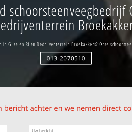
 schoorsteenveegbedrijf G
edrijventerrein Broekakke
in Gilze en Rijen Bedrijventerrein Broekakkers? Onze schoorsteen
013-2070510
n bericht achter en we nemen direct co