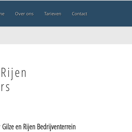
me
Over ons
Tarieven
Contact
Rijen
rs
r
Gilze en Rijen Bedrijventerrein