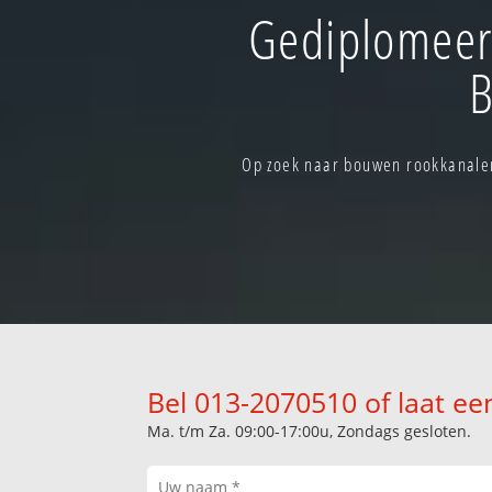
Gediplomeerd
B
Op zoek naar bouwen rookkanalen 
Bel 013-2070510 of laat ee
Ma. t/m Za. 09:00-17:00u, Zondags gesloten.