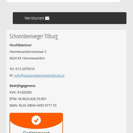
Versturen »
Schoorsteenveger Tilburg
Hoofdkantoor
Heerewaardensestraat 5
6624 KK Heerewaarden
Tel: 013-2070510
M:
info@schoorsteenvegertilburg.nl
Bedrijfsgegevens
KVK: 81420382
BTW: NL8620.828.33.B01
IBAN: NL65 ABNA 0493 9717 93