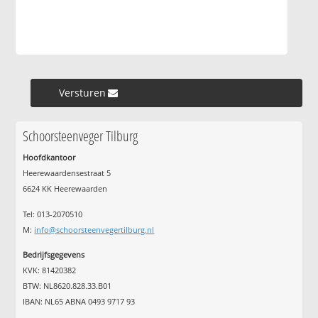
Versturen »
Schoorsteenveger Tilburg
Hoofdkantoor
Heerewaardensestraat 5
6624 KK Heerewaarden
Tel: 013-2070510
M:
info@schoorsteenvegertilburg.nl
Bedrijfsgegevens
KVK: 81420382
BTW: NL8620.828.33.B01
IBAN: NL65 ABNA 0493 9717 93