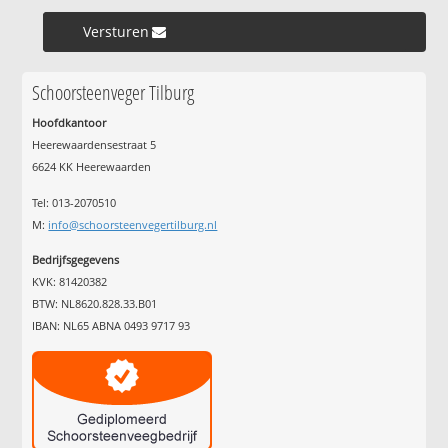
Versturen »
Schoorsteenveger Tilburg
Hoofdkantoor
Heerewaardensestraat 5
6624 KK Heerewaarden
Tel: 013-2070510
M:
info@schoorsteenvegertilburg.nl
Bedrijfsgegevens
KVK: 81420382
BTW: NL8620.828.33.B01
IBAN: NL65 ABNA 0493 9717 93