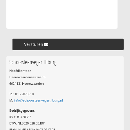
Versturen »
Schoorsteenveger Tilburg
Hoofdkantoor
Heerewaardensestraat 5
6624 KK Heerewaarden
Tel: 013-2070510
M:
info@schoorsteenvegertilburg.nl
Bedrijfsgegevens
KVK: 81420382
BTW: NL8620.828.33.B01
IBAN: NL65 ABNA 0493 9717 93