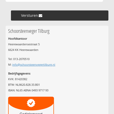
Versturen »
Schoorsteenveger Tilburg
Hoofdkantoor
Heerewaardensestraat 5
6624 KK Heerewaarden
Tel: 013-2070510
M:
info@schoorsteenvegertilburg.nl
Bedrijfsgegevens
KVK: 81420382
BTW: NL8620.828.33.B01
IBAN: NL65 ABNA 0493 9717 93