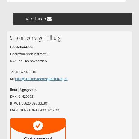
Versturen »
Schoorsteenveger Tilburg
Hoofdkantoor
Heerewaardensestraat 5
6624 KK Heerewaarden
Tel: 013-2070510
M:
info@schoorsteenvegertilburg.nl
Bedrijfsgegevens
KVK: 81420382
BTW: NL8620.828.33.B01
IBAN: NL65 ABNA 0493 9717 93