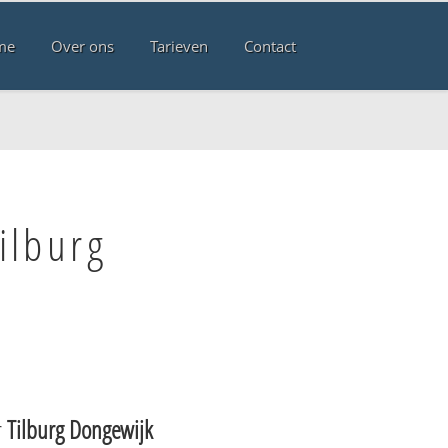
me
Over ons
Tarieven
Contact
ilburg
r
Tilburg Dongewijk