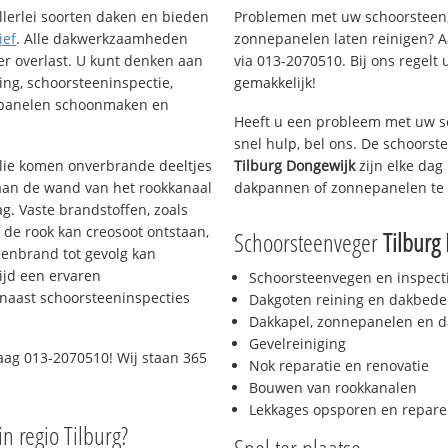
llerlei soorten daken en bieden
Problemen met uw schoorsteen,
ief
. Alle dakwerkzaamheden
zonnepanelen laten reinigen? A
er overlast. U kunt denken aan
via 013-2070510. Bij ons regelt 
ing, schoorsteeninspectie,
gemakkelijk!
nepanelen schoonmaken en
Heeft u een probleem met uw s
snel hulp, bel ons. De schoors
 olie komen onverbrande deeltjes
Tilburg Dongewijk
zijn elke dag
 aan de wand van het rookkanaal
dakpannen of zonnepanelen te 
g. Vaste brandstoffen, zoals
t de rook kan creosoot ontstaan,
Schoorsteenveger
Tilburg
enbrand tot gevolg kan
ijd een ervaren
Schoorsteenvegen en inspect
naast schoorsteeninspecties
Dakgoten reining en dakbede
Dakkapel, zonnepanelen en d
Gevelreiniging
aag 013-2070510! Wij staan 365
Nok reparatie en renovatie
Bouwen van rookkanalen
Lekkages opsporen en repare
in regio Tilburg?