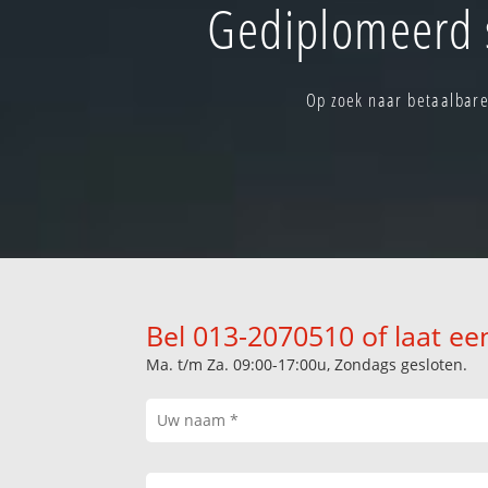
Gediplomeerd s
Op zoek naar betaalbare
Bel 013-2070510 of laat ee
Ma. t/m Za. 09:00-17:00u, Zondags gesloten.