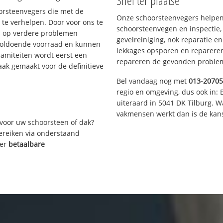
Snel ter plaatse
oorsteenvegers die met de
Onze schoorsteenvegers helpen 
te verhelpen. Door voor ons te
schoorsteenvegen en inspectie,
s op verdere problemen
gevelreiniging, nok reparatie e
voldoende voorraad en kunnen
lekkages opsporen en repareren.
lamiteiten wordt eerst een
repareren de gevonden problem
aak gemaakt voor de definitieve
Bel vandaag nog met
013-2070
regio en omgeving, dus ook in: 
uiteraard in 5041 DK Tilburg. 
vakmensen werkt dan is de kans
voor uw schoorsteen of dak?
bereiken via onderstaand
ver
betaalbare