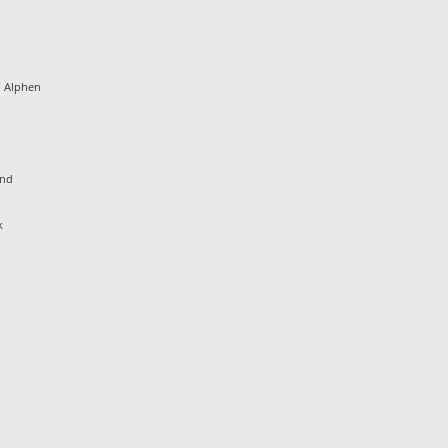
d Alphen
and
k