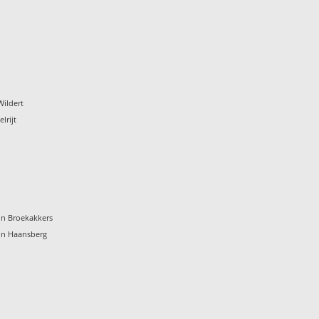
Wildert
lrijt
ein Broekakkers
ein Haansberg