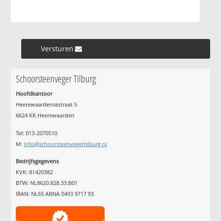
Versturen »
Schoorsteenveger Tilburg
Hoofdkantoor
Heerewaardensestraat 5
6624 KK Heerewaarden
Tel: 013-2070510
M:
info@schoorsteenvegertilburg.nl
Bedrijfsgegevens
KVK: 81420382
BTW: NL8620.828.33.B01
IBAN: NL65 ABNA 0493 9717 93