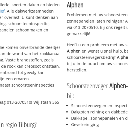
Alphen
llerlei soorten daken en bieden
ief
. Alle dakwerkzaamheden
Problemen met uw schoorsteen,
er overlast. U kunt denken aan
zonnepanelen laten reinigen? A
ing, schoorsteeninspectie,
via 013-2070510. Bij ons regelt 
nepanelen schoonmaken en
gemakkelijk!
Heeft u een probleem met uw s
 olie komen onverbrande deeltjes
Alphen
en wenst u snel hulp, b
 aan de wand van het rookkanaal
schoorsteenvegersbedrijf
Alphe
g. Vaste brandstoffen, zoals
bij u in de buurt om uw schoor
t de rook kan creosoot ontstaan,
herstellen.
enbrand tot gevolg kan
ijd een ervaren
Schoorsteenveger
Alphen
naast schoorsteeninspecties
bij:
aag 013-2070510! Wij staan 365
Schoorsteenvegen en inspect
Dakgoten reining en dakbede
Dakkapel, zonnepanelen en d
in regio Tilburg?
Gevelreiniging