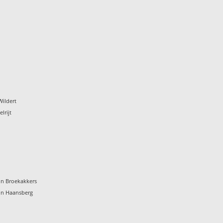
Wildert
lrijt
ein Broekakkers
ein Haansberg