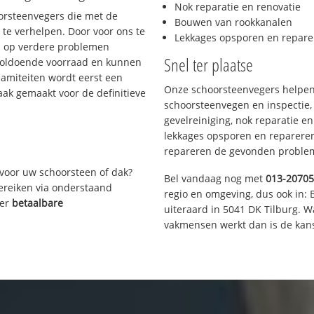
Nok reparatie en renovatie
oorsteenvegers die met de
Bouwen van rookkanalen
te verhelpen. Door voor ons te
Lekkages opsporen en repare
s op verdere problemen
Snel ter plaatse
voldoende voorraad en kunnen
lamiteiten wordt eerst een
Onze schoorsteenvegers helpen 
aak gemaakt voor de definitieve
schoorsteenvegen en inspectie,
gevelreiniging, nok reparatie e
lekkages opsporen en repareren.
repareren de gevonden problem
voor uw schoorsteen of dak?
Bel vandaag nog met
013-2070
bereiken via onderstaand
regio en omgeving, dus ook in: 
ver
betaalbare
uiteraard in 5041 DK Tilburg. 
vakmensen werkt dan is de kans