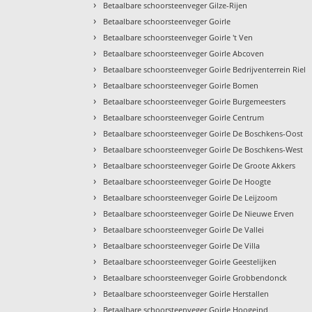
›
Betaalbare schoorsteenveger Gilze-Rijen
›
Betaalbare schoorsteenveger Goirle
›
Betaalbare schoorsteenveger Goirle 't Ven
›
Betaalbare schoorsteenveger Goirle Abcoven
›
Betaalbare schoorsteenveger Goirle Bedrijventerrein Riel
›
Betaalbare schoorsteenveger Goirle Bomen
›
Betaalbare schoorsteenveger Goirle Burgemeesters
›
Betaalbare schoorsteenveger Goirle Centrum
›
Betaalbare schoorsteenveger Goirle De Boschkens-Oost
›
Betaalbare schoorsteenveger Goirle De Boschkens-West
›
Betaalbare schoorsteenveger Goirle De Groote Akkers
›
Betaalbare schoorsteenveger Goirle De Hoogte
›
Betaalbare schoorsteenveger Goirle De Leijzoom
›
Betaalbare schoorsteenveger Goirle De Nieuwe Erven
›
Betaalbare schoorsteenveger Goirle De Vallei
›
Betaalbare schoorsteenveger Goirle De Villa
›
Betaalbare schoorsteenveger Goirle Geestelijken
›
Betaalbare schoorsteenveger Goirle Grobbendonck
›
Betaalbare schoorsteenveger Goirle Herstallen
›
Betaalbare schoorsteenveger Goirle Hoogeind