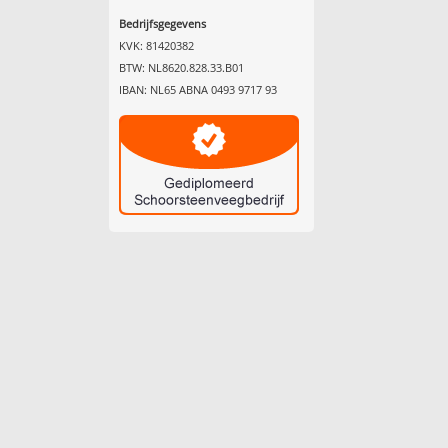
Bedrijfsgegevens
KVK: 81420382
BTW: NL8620.828.33.B01
IBAN: NL65 ABNA 0493 9717 93