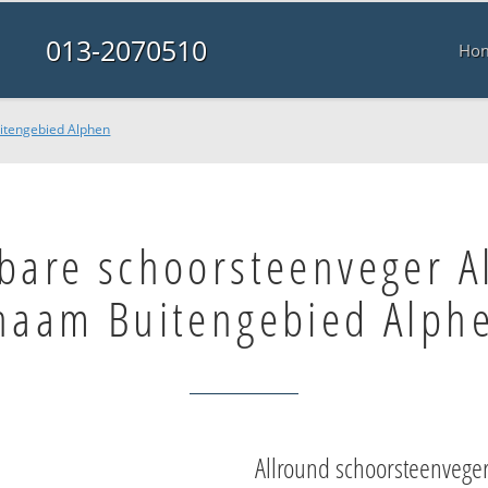
013-2070510
Ho
itengebied Alphen
bare schoorsteenveger A
haam Buitengebied Alph
Allround schoorsteenvege