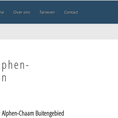
me
Over ons
Tarieven
Contact
lphen-
en
r
Alphen-Chaam Buitengebied