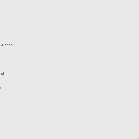
d Alphen
and
k