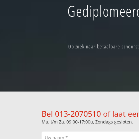
Gediplomeerd
Op zoek naar betaalbare schoorst
Bel 013-2070510 of laat ee
Ma. t/m Za. 09:00-17:00u, Zondags gesloten.