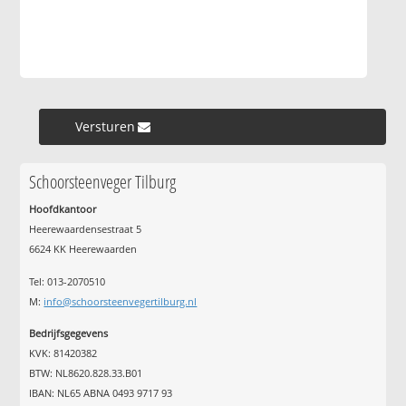
Versturen »
Schoorsteenveger Tilburg
Hoofdkantoor
Heerewaardensestraat 5
6624 KK Heerewaarden
Tel: 013-2070510
M:
info@schoorsteenvegertilburg.nl
Bedrijfsgegevens
KVK: 81420382
BTW: NL8620.828.33.B01
IBAN: NL65 ABNA 0493 9717 93