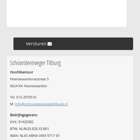
Versturen »
Schoorsteenveger Tilburg
Hoofdkantoor
Heerewaardensestraat 5
6624 KK Heerewaarden
Tel: 013-2070510
M:
info@schoorsteenvegertilburg.nl
Bedrijfsgegevens
KVK: 81420382
BTW: NL8620.828.33.B01
IBAN: NL65 ABNA 0493 9717 93