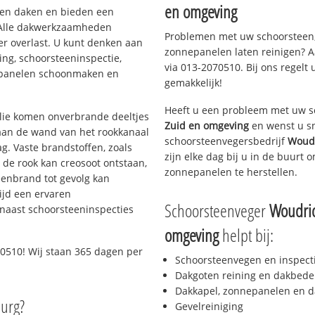
en omgeving
rten daken en bieden een
 Alle dakwerkzaamheden
Problemen met uw schoorsteen,
er overlast. U kunt denken aan
zonnepanelen laten reinigen? A
ing, schoorsteeninspectie,
via 013-2070510. Bij ons regelt 
nepanelen schoonmaken en
gemakkelijk!
Heeft u een probleem met uw s
 olie komen onverbrande deeltjes
Zuid en omgeving
en wenst u sn
 aan de wand van het rookkanaal
schoorsteenvegersbedrijf
Woudr
g. Vaste brandstoffen, zoals
zijn elke dag bij u in de buurt
t de rook kan creosoot ontstaan,
zonnepanelen te herstellen.
enbrand tot gevolg kan
ijd een ervaren
Schoorsteenveger
Woudric
naast schoorsteeninspecties
omgeving
helpt bij:
0510! Wij staan 365 dagen per
Schoorsteenvegen en inspect
Dakgoten reining en dakbede
Dakkapel, zonnepanelen en d
burg?
Gevelreiniging