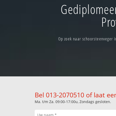
Gediplomeer
Pro
Op zoek naar schoorsteenveger i
Bel 013-2070510 of laat ee
Ma. t/m Za. 09:00-17:00u, Zondags gesloten.