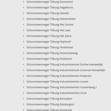
›
Schoorsteenveger Tilburg Groeseind
›
Schoorsteenveger Tilburg Hagelkruis
›
Schoorsteenveger Tilburg Hasselt
›
Schoorsteenveger Tilburg Heerevelden
›
Schoorsteenveger Tilburg Het Goirke
›
Schoorsteenveger Tilburg Het Laar
›
Schoorsteenveger Tilburg Het Zand
›
Schoorsteenveger Tilburg Heyhoef
›
Schoorsteenveger Tilburg Hoefstraat
›
Schoorsteenveger Tilburg Hoevenseweg
›
Schoorsteenveger Tilburg Huibeven
›
Schoorsteenveger Tilburg Industriestrook Goirke-Kanaaldijk
›
Schoorsteenveger Tilburg Industriestrook Lovense-Kanaaldijk
›
Schoorsteenveger Tilburg Industrieterrein Kraaiven
›
Schoorsteenveger Tilburg Industrieterrein Loven
›
Schoorsteenveger Tilburg Industrieterrein Vossenberg I
›
Schoorsteenveger Tilburg Industrieterrein-Oost
›
Schoorsteenveger Tilburg Jeruzalem
›
Schoorsteenveger Tilburg Katsbogten
›
Schoorsteenveger Tilburg Koestraat