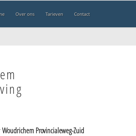
me
Over ons
Tarieven
Contact
hem
ving
r
Woudrichem Provincialeweg-Zuid