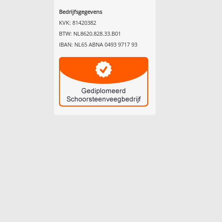
Bedrijfsgegevens
KVK: 81420382
BTW: NL8620.828.33.B01
IBAN: NL65 ABNA 0493 9717 93