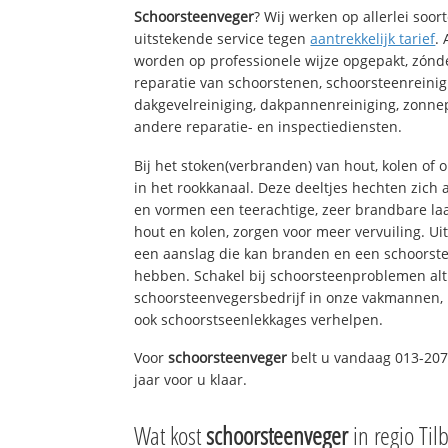
Schoorsteenveger
? Wij werken op allerlei soo
uitstekende service tegen
aantrekkelijk tarief
.
worden op professionele wijze opgepakt, zónd
reparatie van schoorstenen, schoorsteenreinig
dakgevelreiniging, dakpannenreiniging, zon
andere reparatie- en inspectiediensten.
Bij het stoken(verbranden) van hout, kolen of
in het rookkanaal. Deze deeltjes hechten zich
en vormen een teerachtige, zeer brandbare laa
hout en kolen, zorgen voor meer vervuiling. Ui
een aanslag die kan branden en een schoorste
hebben. Schakel bij schoorsteenproblemen alt
schoorsteenvegersbedrijf in onze vakmannen, 
ook schoorstseenlekkages verhelpen.
Voor
schoorsteenveger
belt u vandaag 013-207
jaar voor u klaar.
Wat kost
schoorsteenveger
in regio Til