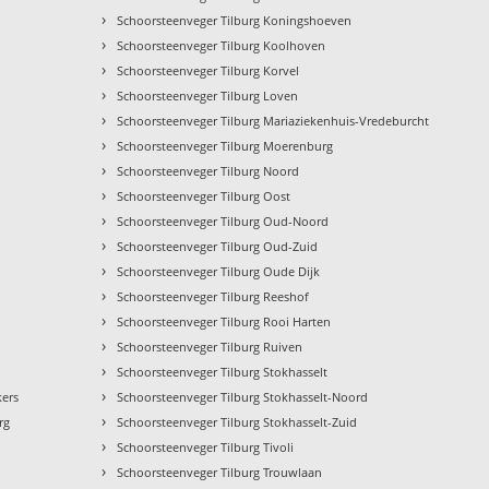
›
Schoorsteenveger Tilburg Koningshoeven
›
Schoorsteenveger Tilburg Koolhoven
›
Schoorsteenveger Tilburg Korvel
›
Schoorsteenveger Tilburg Loven
›
Schoorsteenveger Tilburg Mariaziekenhuis-Vredeburcht
›
Schoorsteenveger Tilburg Moerenburg
›
Schoorsteenveger Tilburg Noord
›
Schoorsteenveger Tilburg Oost
›
Schoorsteenveger Tilburg Oud-Noord
›
Schoorsteenveger Tilburg Oud-Zuid
›
Schoorsteenveger Tilburg Oude Dijk
›
Schoorsteenveger Tilburg Reeshof
›
Schoorsteenveger Tilburg Rooi Harten
›
Schoorsteenveger Tilburg Ruiven
›
Schoorsteenveger Tilburg Stokhasselt
›
kers
Schoorsteenveger Tilburg Stokhasselt-Noord
›
rg
Schoorsteenveger Tilburg Stokhasselt-Zuid
›
Schoorsteenveger Tilburg Tivoli
›
Schoorsteenveger Tilburg Trouwlaan