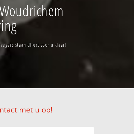
f Woudrichem
ving
egers staan direct voor u klaar!
ntact met u op!