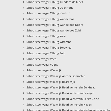
›
Schoorsteenveger Tilburg Tuindorp de Kievit
›
Schoorsteenveger Tilburg Udenhout
›
Schoorsteenveger Tilburg Vlashof
›
Schoorsteenveger Tilburg Wandelbos
›
Schoorsteenveger Tilburg Wandelbos-Noord
›
Schoorsteenveger Tilburg Wandelbos-Zuid
›
Schoorsteenveger Tilburg West
›
Schoorsteenveger Tilburg Witbrant
›
Schoorsteenveger Tilburg Zorgvlied
›
Schoorsteenveger Tilburg Zuid
›
Schoorsteenveger Veen
›
Schoorsteenveger Vught
›
Schoorsteenveger Waalwijk
›
Schoorsteenveger Waalwijk Antoniusparochie
›
Schoorsteenveger Waalwijk Baardwijk
›
Schoorsteenveger Waalwijk Bedrijventerrein Berkhaag
›
Schoorsteenveger Waalwijk Bedrijventerrein Besoyen
›
Schoorsteenveger Waalwijk Bedrijventerrein Eerste Zeine
›
Schoorsteenveger Waalwijk Bedrijventerrein Haven
›
Schoorsteenveger Waalwijk Bedrijventerrein Nederveenweg en h