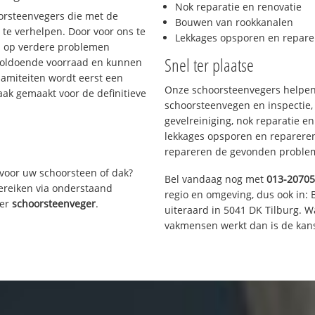
Nok reparatie en renovatie
oorsteenvegers die met de
Bouwen van rookkanalen
te verhelpen. Door voor ons te
Lekkages opsporen en repare
s op verdere problemen
Snel ter plaatse
voldoende voorraad en kunnen
lamiteiten wordt eerst een
Onze schoorsteenvegers helpen 
aak gemaakt voor de definitieve
schoorsteenvegen en inspectie,
gevelreiniging, nok reparatie e
lekkages opsporen en repareren.
repareren de gevonden problem
voor uw schoorsteen of dak?
Bel vandaag nog met
013-2070
bereiken via onderstaand
regio en omgeving, dus ook in: 
ver
schoorsteenveger
.
uiteraard in 5041 DK Tilburg. 
vakmensen werkt dan is de kans