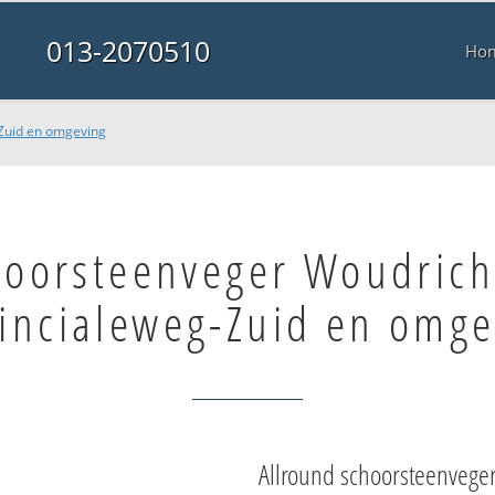
013-2070510
Ho
Zuid en omgeving
hoorsteenveger Woudric
incialeweg-Zuid en omge
Allround schoorsteenvege