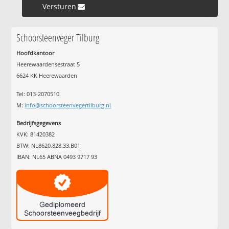
Versturen »
Schoorsteenveger Tilburg
Hoofdkantoor
Heerewaardensestraat 5
6624 KK Heerewaarden
Tel: 013-2070510
M:
info@schoorsteenvegertilburg.nl
Bedrijfsgegevens
KVK: 81420382
BTW: NL8620.828.33.B01
IBAN: NL65 ABNA 0493 9717 93