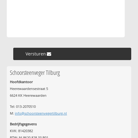
Versturen »
Schoorsteenveger Tilburg
Hoofdkantoor
Heerewaardensestraat 5
6624 KK Heerewaarden
Tel: 013-2070510
M:
info@schoorsteenvegertilburg.nl
Bedrijfsgegevens
KVK: 81420382
BTW: NL8620.828.33.B01