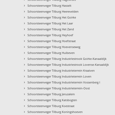
›
Schoorsteenveger Tilburg Hasselt
›
Schoorsteenveger Tilburg Heerevelden
›
Schoorsteenveger Tilburg Het Goirke
›
Schoorsteenveger Tilburg Het Laar
›
Schoorsteenveger Tilburg Het Zand
›
Schoorsteenveger Tilburg Heyhoef
›
Schoorsteenveger Tilburg Hoefstraat
›
Schoorsteenveger Tilburg Hoevenseweg
›
Schoorsteenveger Tilburg Huibeven
›
Schoorsteenveger Tilburg Industriestrook Goirke-Kanaaldijk
›
Schoorsteenveger Tilburg Industriestrook Lovense-Kanaaldijk
›
Schoorsteenveger Tilburg Industrieterrein Kraaiven
›
Schoorsteenveger Tilburg Industrieterrein Loven
›
Schoorsteenveger Tilburg Industrieterrein Vossenberg I
›
Schoorsteenveger Tilburg Industrieterrein-Oost
›
Schoorsteenveger Tilburg Jeruzalem
›
Schoorsteenveger Tilburg Katsbogten
›
Schoorsteenveger Tilburg Koestraat
›
Schoorsteenveger Tilburg Koningshoeven