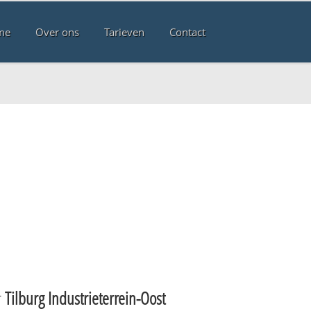
me
Over ons
Tarieven
Contact
g
r
Tilburg Industrieterrein-Oost