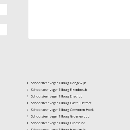
›
Schoorsteenveger Tilburg Dongewijk
›
Schoorsteenveger Tilburg Eikenbosch
›
Schoorsteenveger Tilburg Enschot
›
Schoorsteenveger Tilburg Gasthuisstraat
›
Schoorsteenveger Tilburg Gesworen Hoek
›
Schoorsteenveger Tilburg Groenewoud
›
Schoorsteenveger Tilburg Groeseind
›
Schoorsteenveger Tilburg Hagelkruis