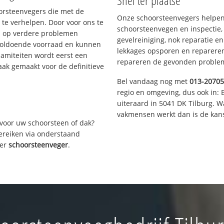
Snel ter plaatse
oorsteenvegers die met de
Onze schoorsteenvegers helpen 
te verhelpen. Door voor ons te
schoorsteenvegen en inspectie,
s op verdere problemen
gevelreiniging, nok reparatie e
voldoende voorraad en kunnen
lekkages opsporen en repareren.
lamiteiten wordt eerst een
repareren de gevonden problem
aak gemaakt voor de definitieve
Bel vandaag nog met
013-2070
regio en omgeving, dus ook in: 
uiteraard in 5041 DK Tilburg. 
vakmensen werkt dan is de kans
voor uw schoorsteen of dak?
bereiken via onderstaand
ver
schoorsteenveger
.