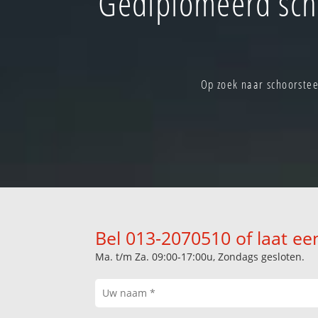
Gediplomeerd scho
Op zoek naar schoorstee
Bel 013-2070510 of laat ee
Ma. t/m Za. 09:00-17:00u, Zondags gesloten.