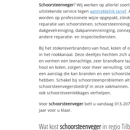
Schoorsteenveger
? Wij werken op allerlei soo
uitstekende service tegen
aantrekkelijk tarief
.
worden op professionele wijze opgepakt, zónd
reparatie van schoorstenen, schoorsteenreinig
dakgevelreiniging, dakpannenreiniging, zon
andere reparatie- en inspectiediensten.
Bij het stoken(verbranden) van hout, kolen of
in het rookkanaal. Deze deeltjes hechten zich
en vormen een teerachtige, zeer brandbare laa
hout en kolen, zorgen voor meer vervuiling. Ui
een aanslag die kan branden en een schoorste
hebben. Schakel bij schoorsteenproblemen alt
schoorsteenvegersbedrijf in onze vakmannen, 
ook schoorstseenlekkages verhelpen.
Voor
schoorsteenveger
belt u vandaag 013-207
jaar voor u klaar.
Wat kost
schoorsteenveger
in regio Til