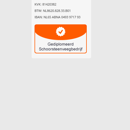
KVK: 81420382
BTW: NL8620.828.33.B01
IBAN: NL65 ABNA 0493 9717 93