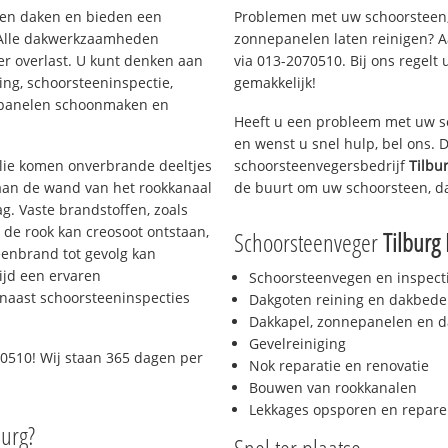
rten daken en bieden een
Problemen met uw schoorsteen,
 Alle dakwerkzaamheden
zonnepanelen laten reinigen? A
er overlast. U kunt denken aan
via 013-2070510. Bij ons regelt 
ing, schoorsteeninspectie,
gemakkelijk!
nepanelen schoonmaken en
Heeft u een probleem met uw s
en wenst u snel hulp, bel ons.
 olie komen onverbrande deeltjes
schoorsteenvegersbedrijf
Tilbu
 aan de wand van het rookkanaal
de buurt om uw schoorsteen, d
g. Vaste brandstoffen, zoals
t de rook kan creosoot ontstaan,
Schoorsteenveger
Tilburg 
enbrand tot gevolg kan
ijd een ervaren
Schoorsteenvegen en inspect
naast schoorsteeninspecties
Dakgoten reining en dakbede
Dakkapel, zonnepanelen en d
Gevelreiniging
0510! Wij staan 365 dagen per
Nok reparatie en renovatie
Bouwen van rookkanalen
Lekkages opsporen en repare
burg?