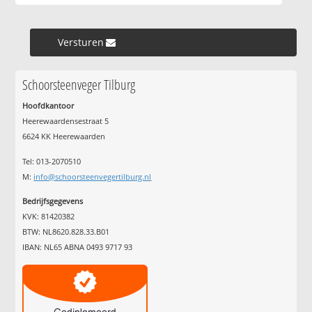
Versturen »
Schoorsteenveger Tilburg
Hoofdkantoor
Heerewaardensestraat 5
6624 KK Heerewaarden
Tel: 013-2070510
M:
info@schoorsteenvegertilburg.nl
Bedrijfsgegevens
KVK: 81420382
BTW: NL8620.828.33.B01
IBAN: NL65 ABNA 0493 9717 93