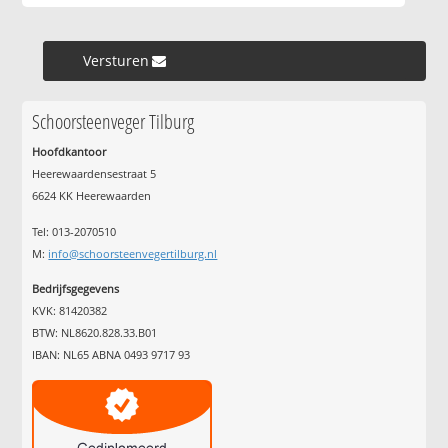
Versturen »
Schoorsteenveger Tilburg
Hoofdkantoor
Heerewaardensestraat 5
6624 KK Heerewaarden
Tel: 013-2070510
M:
info@schoorsteenvegertilburg.nl
Bedrijfsgegevens
KVK: 81420382
BTW: NL8620.828.33.B01
IBAN: NL65 ABNA 0493 9717 93