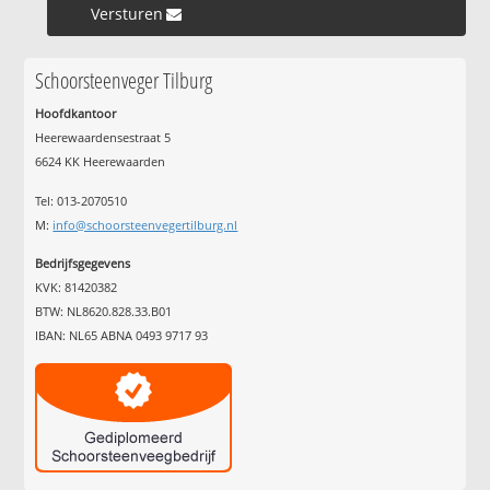
Versturen »
Schoorsteenveger Tilburg
Hoofdkantoor
Heerewaardensestraat 5
6624 KK Heerewaarden
Tel: 013-2070510
M:
info@schoorsteenvegertilburg.nl
Bedrijfsgegevens
KVK: 81420382
BTW: NL8620.828.33.B01
IBAN: NL65 ABNA 0493 9717 93